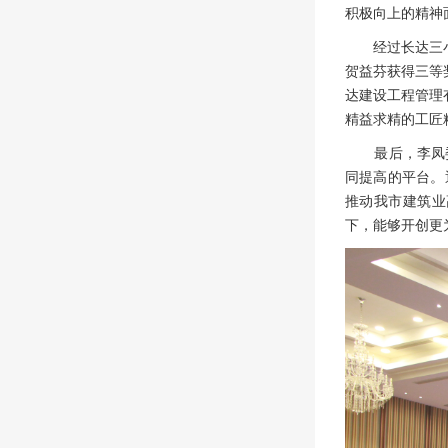
积极向上的精神
经过长达三小时
贺益芬获得三等
达建设工程管理
精益求精的工匠
最后，李凤委
同提高的平台。
推动我市建筑业
下，能够开创更