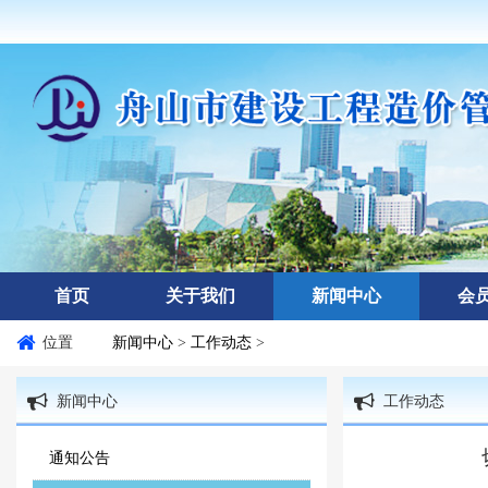
首页
关于我们
新闻中心
会
位置
新闻中心
>
工作动态
>
新闻中心
工作动态
通知公告