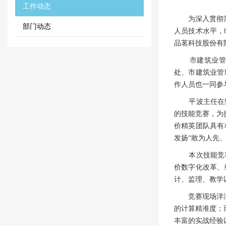
工作动态
为深入贯彻落实
部门动态
人员技术水平，
品茗科技股份有
市建筑业管理
处、市建筑业管
作人员也一同参
平波主任在致
的技能竞赛，为
价精英团队具有
发扬“敢为人先
本次技能竞赛
价数字化改革、
计、监理、教学
竞赛现场洋溢着
的计算精准度；
丰富的实战经验