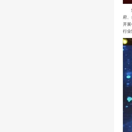
集团
府、
开展
行业