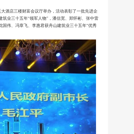
廷大酒店三楼财富会议厅举办，活动表彰了一批先进企
建筑业三十五年“领军人物”，潘信宽、郑怀彬、张中雷
沈国伟、冯章飞、李惠君获舟山建筑业三十五年“优秀